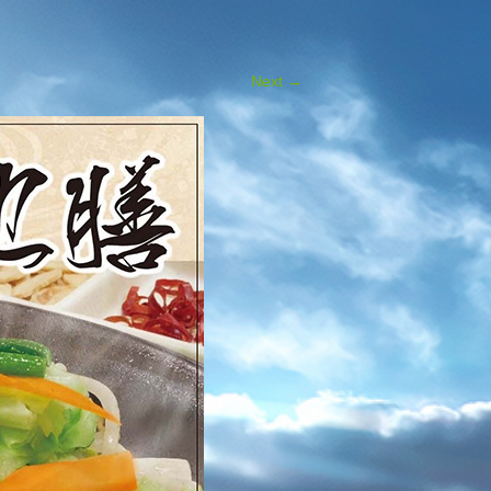
Next
→