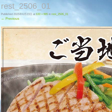
rest_2506_01
Published
2025年6月23日
at
630 × 885
in
rest_2506_01
←
Previous