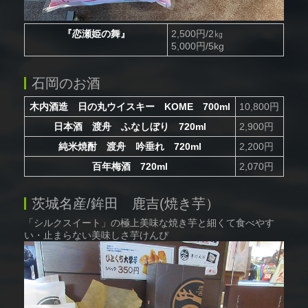
『恋瀬姫の舞』
2,500円/2㎏
5,000円/5kg
石岡のお酒
木内酒造 日の丸ウイスキー KOME 700ml
10,800円
日本酒 渡舟 ふなしぼり 720ml
2,900円
純米焼酎 渡舟 吟垂れ 720ml
2,200円
百年梅酒 720ml
2,070円
茨城名産/鉾田 鹿吉(焼き芋）
「シルクスイート」の極上美味な焼き芋と細くて食べやす
い・止まらない美味しさ芋けんぴ