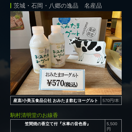
茨城・石岡・八郷の逸品 名産品
産直/小美玉食品公社 おみたま飲むヨーグルト
570円/本
駒村清明堂のお線香
笠間焼の香立て付『水車の音色香』
5,500
円