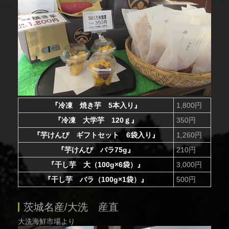
『冷凍 焼き芋 5本入り』
1,800円
『冷凍 大学芋 120ｇ』
350円
『芋けんぴ ギフトセット 6袋入り』
1,260円
『芋けんぴ バラ75g』
210円
『干し芋 大（100g×6袋）』
3,000円
『干し芋 バラ（100g×1袋）』
500円
茨城名産/大洗 産直
大洗海鮮市場より