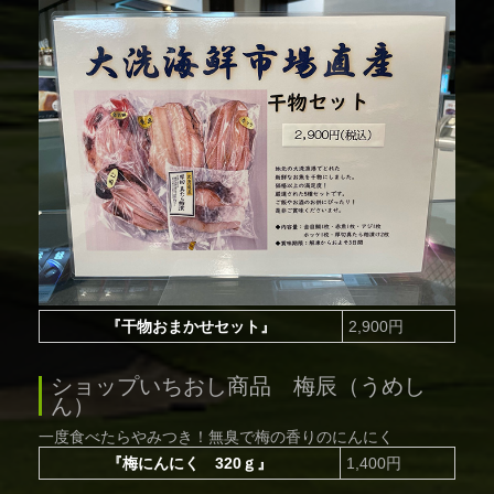
『干物おまかせセット』
2,900円
ショップいちおし商品 梅辰（うめし
ん）
一度食べたらやみつき！無臭で梅の香りのにんにく
『梅にんにく 320ｇ』
1,400円