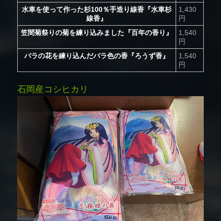
水車を使って作った杉100％手造り線香『水車杉
1,430
線香』
円
笠間菊祭りの菊を練り込みました『百年の香り』
1,540
円
バラの花を練り込んだバラ色の香『ろうず香』
1,540
円
石岡産コシヒカリ