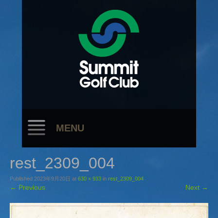
MENU
rest_2309_004
Published
2023年9月20日
at
630 × 933
in
rest_2309_004
←
Previous
Next
→