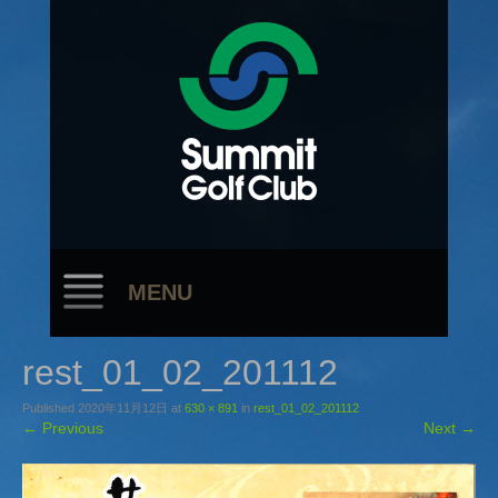
MENU
rest_01_02_201112
Published
2020年11月12日
at
630 × 891
in
rest_01_02_201112
←
Previous
Next
→