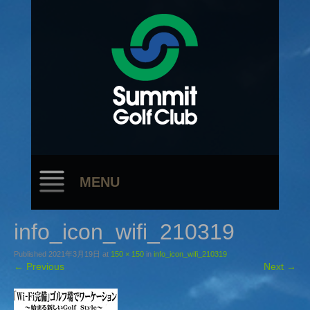
MENU
info_icon_wifi_210319
Published
2021年3月19日
at
150 × 150
in
info_icon_wifi_210319
←
Previous
Next
→