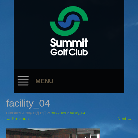
MENU
facility_04
Published
2020年11月12日
at
305 × 189
in
facility_04
←
Previous
Next
→