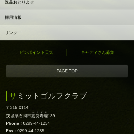
逸品おとりよせ
採用情報
リンク
ピンポイント天気
キャディさん募集
PAGE TOP
サミットゴルフクラブ
〒315-0114
からすり
茨城県石岡市
嘉良寿理
139
Phone :
0299-44-1234
Fax :
0299-44-1235