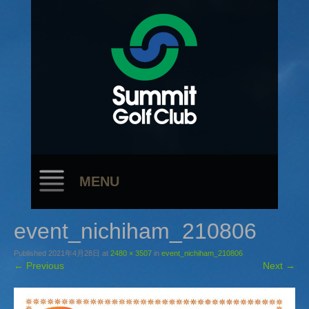
MENU
event_nichiham_210806
Published
2021年4月28日
at
2480 × 3507
in
event_nichiham_210806
←
Previous
Next
→