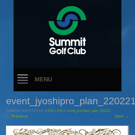
MENU
event_jyoshipro_plan_22022
Published
2022年2月21日
at
660 × 933
in
event_jyoshipro_plan_220221
←
Previous
Next
→