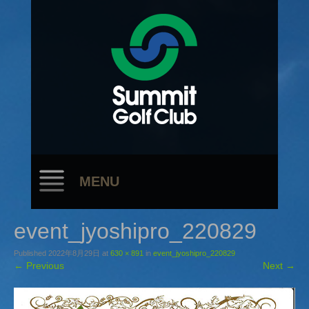
MENU
event_jyoshipro_220829
Published
2022年8月29日
at
630 × 891
in
event_jyoshipro_220829
←
Previous
Next
→