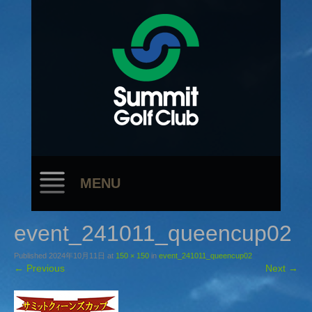
MENU
event_241011_queencup02
Published
2024年10月11日
at
150 × 150
in
event_241011_queencup02
←
Previous
Next
→