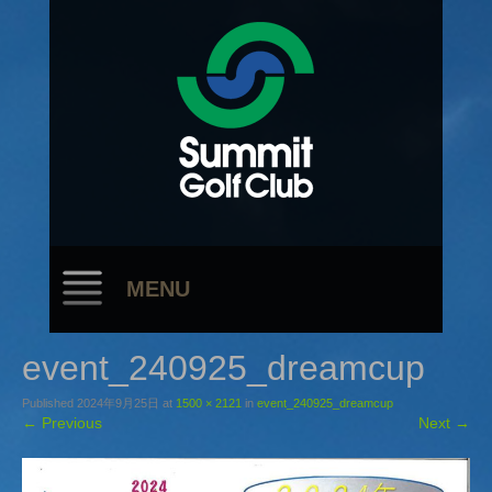
MENU
event_240925_dreamcup
Published
2024年9月25日
at
1500 × 2121
in
event_240925_dreamcup
←
Previous
Next
→