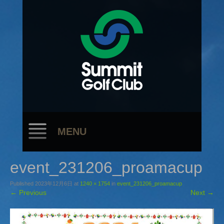
MENU
event_231206_proamacup
Published
2023年12月6日
at
1240 × 1754
in
event_231206_proamacup
←
Previous
Next
→