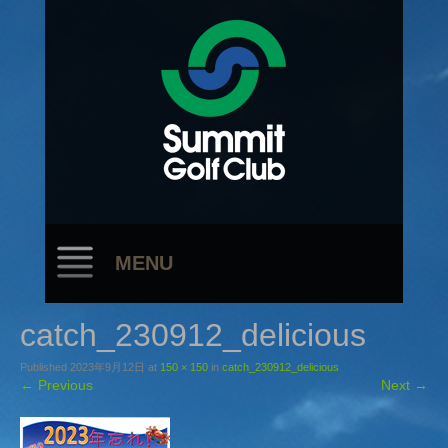
MENU
catch_230912_delicious
Published
2023年9月12日
at
150 × 150
in
catch_230912_delicious
←
Previous
Next
→