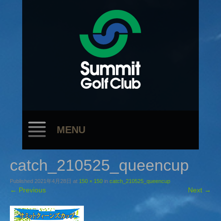
MENU
catch_210525_queencup
Published
2021年4月28日
at
150 × 150
in
catch_210525_queencup
←
Previous
Next
→