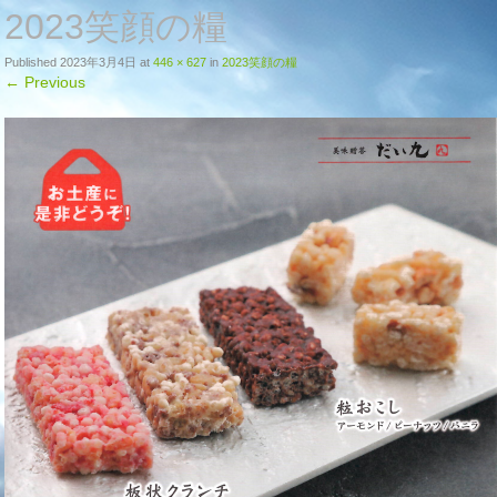
2023笑顔の糧
Published
2023年3月4日
at
446 × 627
in
2023笑顔の糧
←
Previous