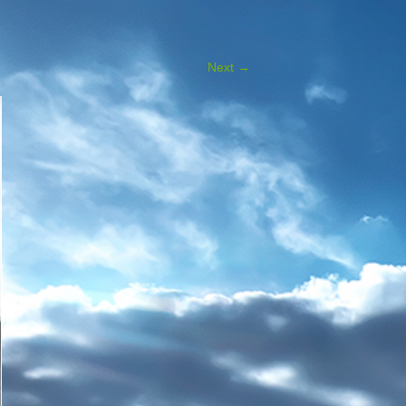
Next
→